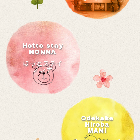
Hotto stay
NONNA
ほっとステイ
ノンナ
Odekake
Hiroba
MANI